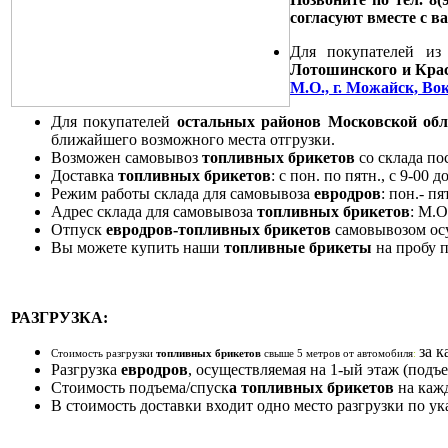
согласуют вместе с в
Для покупателей и
Лотошинского и Кра
М.О., г. Можайск, Вок
Для покупателей
остальных районов Московской обл
ближайшего возможного места отгрузки.
Возможен самовывоз
топливных брикетов
со склада по
Доставка
топливных брикетов
: с пон. по пятн., с 9-00
Режим работы склада для самовывоза
евродров
: пон.- пя
Адрес склада для самовывоза
топливных брикетов
: М.О
Отпуск
евродров-топливных брикетов
самовывозом ос
Вы можете купить наши
топливные брикеты
на пробу 
РАЗГРУЗКА:
за к
Стоимость разгрузки
топливных
брикетов
свыше 5 метров от автомобиля
:
Разгрузка
евродров
, осуществляемая на 1-ый этаж (подъем
Стоимость подъема/спуск
а
топливных
брикетов
на каж
В стоимость доставки входит одно место разгрузки по ука