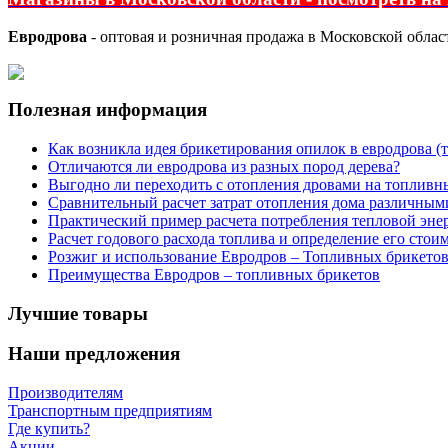
Евродрова
- оптовая и розничная продажа в Московской облас
Полезная информация
Как возникла идея брикетирования опилок в евродрова (
Отличаются ли евродрова из разных пород дерева?
Выгодно ли переходить с отопления дровами на топливны
Сравнительный расчет затрат отопления дома различным
Практический пример расчета потребления тепловой энер
Расчет годового расхода топлива и определение его сто
Розжиг и использование Евродров – Топливных брикето
Преимущества Евродров – топливных брикетов
Лучшие товары
Наши предложения
Производителям
Транспортным предприятиям
Где купить?
Акции