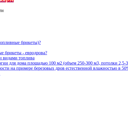
ти
топливные брикеты)?
е брикеты - евродрова?
и видами топлива
гии для дома площадью 100 м2 (объем 250-300 м3, потолки 2,5-3
имости на примере березовых дров естественной влажностью в 50
в