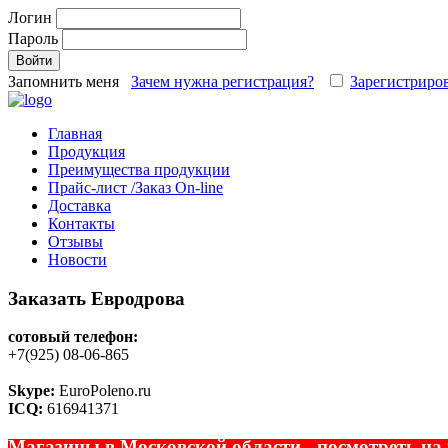
Логин
Пароль
Запомнить меня
Зачем нужна регистрация?
Зарегистриров
Главная
Продукция
Преимущества продукции
Прайс-лист /Заказ On-line
Доставка
Контакты
Отзывы
Новости
Заказать Евродрова
сотовый телефон:
+7(925) 08-06-865
Skype:
EuroPoleno.ru
ICQ:
616941371
Магазины в Московской области - посмотреть на