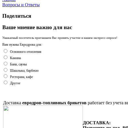
Вопросы и Ответы
Поделиться
Ваше мнение важно для нас
Уважаемый посетитель приглашаем Вас принять участие в нашем экспресс-опросе!
Вам нужны Евродрова для:
Основного отопления
Камина
Бани, сауны
Шашлыка, барбекю
Ресторана, кафе
Другое
Доставка
евродров-топливных
брикетов
работает
без
учета
в
ДОСТАВКА:
Позвоните по тел. 8(