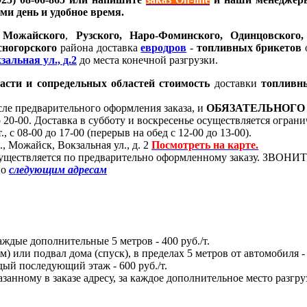
ами день и удобное время.
з
Можайского
,
Рузского, Наро-Фоминского, Одинцовского,
сногорского
района доставка
евродров
-
топливных
брикетов
о
зальная ул., д.2
до места конечной разгрузки.
асти и сопредельных областей стоимость
доставки
топливн
сле предварительного оформления заказа, и
ОБЯЗАТЕЛЬНОГО
 до 20-00. Доставка в субботу и воскресенье осуществляется огра
т., с 08-00 до 17-00 (перерыв на обед с 12-00 до 13-00).
., Можайск, Вокзальная ул., д. 2
Посмотреть на карте.
уществляется по предварительно оформленному заказу. ЗВОНИТ
по
следующим адресам
аждые дополнительные 5 метров - 400 руб./т.
) или подвал дома (спуск), в пределах 5 метров от автомобиля - 
дый последующий этаж - 600 руб./т.
занному в заказе адресу, за каждое дополнительное место разгруз