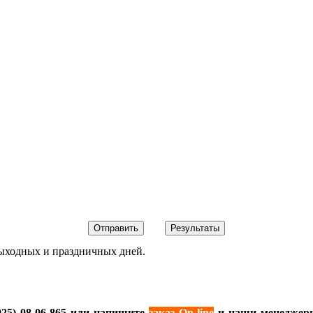
ыходных
и
праздничных
дней
.
925) 08-06-865 или напишите
заказ
On
-
line
и наши менеджер